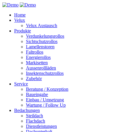
Home
Velux
Velux Austausch
Produkte
Verdunkelungsrollos
Sichtschutzrollos
Lamellenstoren
Faltrollos
Energierollos
Markisetten
Aussenrollläden
Insektenschutzrollos
Zubehör
Service
Beratung / Konzeption
Baueingabe
Einbau / Umsetzung
Wartung / Follow Up
Bedachungen
Steildach
Flachdach
Dienstleistungen
Dachunterhalt