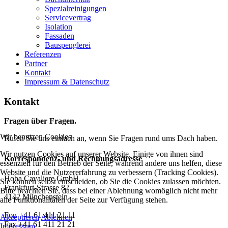
Spezialreinigungen
Servicevertrag
Isolation
Fassaden
Bauspenglerei
Referenzen
Partner
Kontakt
Impressum & Datenschutz
Kontakt
Fragen über Fragen.
Wir benutzen Cookies
Rufen Sie uns einfach an, wenn Sie Fragen rund ums Dach haben.
Wir nutzen Cookies auf unserer Website. Einige von ihnen sind
Korrespondenz- und Rechnungsadresse
essenziell für den Betrieb der Seite, während andere uns helfen, diese
Website und die Nutzererfahrung zu verbessern (Tracking Cookies).
Hoba Cavaliere GmbH
Sie können selbst entscheiden, ob Sie die Cookies zulassen möchten.
Frankfurt-Strasse 82
Bitte beachten Sie, dass bei einer Ablehnung womöglich nicht mehr
4142 Münchenstein
alle Funktionalitäten der Seite zur Verfügung stehen.
Fon +41 61 411 21 11
Akzeptieren
Ablehnen
Fax +41 61 411 21 21
Impressum