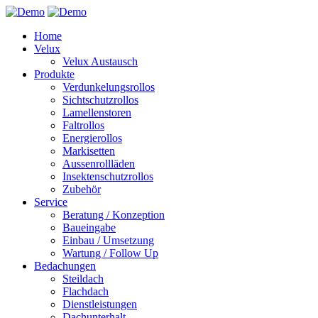
Home
Velux
Velux Austausch
Produkte
Verdunkelungsrollos
Sichtschutzrollos
Lamellenstoren
Faltrollos
Energierollos
Markisetten
Aussenrollläden
Insektenschutzrollos
Zubehör
Service
Beratung / Konzeption
Baueingabe
Einbau / Umsetzung
Wartung / Follow Up
Bedachungen
Steildach
Flachdach
Dienstleistungen
Dachunterhalt