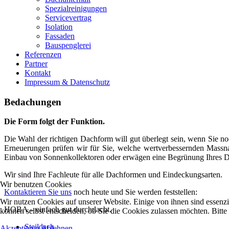
Spezialreinigungen
Servicevertrag
Isolation
Fassaden
Bauspenglerei
Referenzen
Partner
Kontakt
Impressum & Datenschutz
Bedachungen
Die Form folgt der Funktion.
Die Wahl der richtigen Dachform will gut überlegt sein, wenn Sie n
Erneuerungen prüfen wir für Sie, welche wertverbessernden Massn
Einbau von Sonnenkollektoren oder erwägen eine Begrünung Ihres D
Wir sind Ihre Fachleute für alle Dachformen und Eindeckungsarten.
Wir benutzen Cookies
Kontaktieren Sie uns
noch heute und Sie werden feststellen:
Wir nutzen Cookies auf unserer Website. Einige von ihnen sind essenzi
HOBA – einfach gut durchdacht.
können selbst entscheiden, ob Sie die Cookies zulassen möchten. Bitte
Steildach
Akzeptieren
Ablehnen