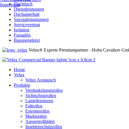
Flachdach
Impressum
Dienstleistungen
Dachunterhalt
Spezialreinigungen
Servicevertrag
Isolation
Fassaden
Bauspenglerei
Velux® Experte Premiumpartner - Hoba Cavaliere Gmb
Home
Velux
Velux Austausch
Produkte
Verdunkelungsrollos
Sichtschutzrollos
Lamellenstoren
Faltrollos
Energierollos
Markisetten
Aussenrollläden
Insektenschutzrollos