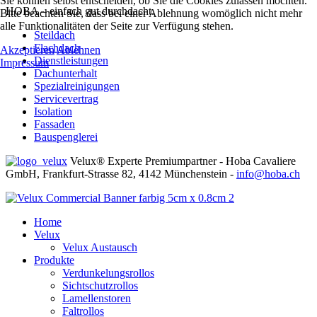
Sie können selbst entscheiden, ob Sie die Cookies zulassen möchten.
HOBA – einfach gut durchdacht.
Bitte beachten Sie, dass bei einer Ablehnung womöglich nicht mehr
alle Funktionalitäten der Seite zur Verfügung stehen.
Steildach
Flachdach
Akzeptieren
Ablehnen
Dienstleistungen
Impressum
Dachunterhalt
Spezialreinigungen
Servicevertrag
Isolation
Fassaden
Bauspenglerei
Velux® Experte Premiumpartner - Hoba Cavaliere
GmbH, Frankfurt-Strasse 82, 4142 Münchenstein -
info@hoba.ch
Home
Velux
Velux Austausch
Produkte
Verdunkelungsrollos
Sichtschutzrollos
Lamellenstoren
Faltrollos