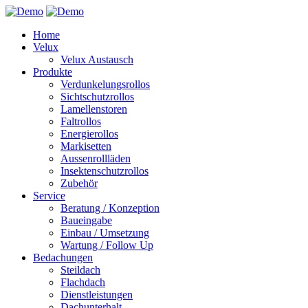
Home
Velux
Velux Austausch
Produkte
Verdunkelungsrollos
Sichtschutzrollos
Lamellenstoren
Faltrollos
Energierollos
Markisetten
Aussenrollläden
Insektenschutzrollos
Zubehör
Service
Beratung / Konzeption
Baueingabe
Einbau / Umsetzung
Wartung / Follow Up
Bedachungen
Steildach
Flachdach
Dienstleistungen
Dachunterhalt