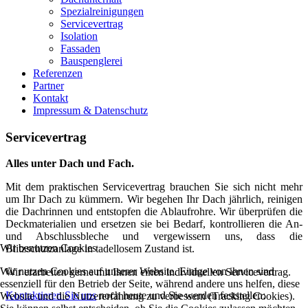
Spezialreinigungen
Servicevertrag
Isolation
Fassaden
Bauspenglerei
Referenzen
Partner
Kontakt
Impressum & Datenschutz
Servicevertrag
Alles unter Dach und Fach.
Mit dem praktischen Servicevertrag brauchen Sie sich nicht mehr
um Ihr Dach zu kümmern. Wir begehen Ihr Dach jährlich, reinigen
die Dachrinnen und entstopfen die Ablaufrohre. Wir überprüfen die
Deckmaterialien und ersetzen sie bei Bedarf, kontrollieren die An-
und Abschlussbleche und vergewissern uns, dass die
Wir benutzen Cookies
Blitzschutzanlage in tadellosem Zustand ist.
Wir nutzen Cookies auf unserer Website. Einige von ihnen sind
Wir erarbeiten gerne mit Ihnen einen individuellen Servicevertrag.
essenziell für den Betrieb der Seite, während andere uns helfen, diese
Kontaktieren Sie uns
noch heute und Sie werden feststellen:
Website und die Nutzererfahrung zu verbessern (Tracking Cookies).